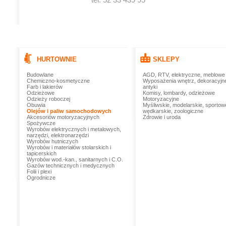
HURTOWNIE
SKLEPY
Budowlane
AGD, RTV, elektryczne, meblowe
Chemiczno-kosmetyczne
Wyposażenia wnętrz, dekoracyjn
Farb i lakierów
antyki
Odzieżowe
Komisy, lombardy, odzieżowe
Odzieży roboczej
Motoryzacyjne
Obuwia
Myśliwskie, modelarskie, sportow
Olejów i paliw samochodowych
wędkarskie, zoologiczne
Akcesoriów motoryzacyjnych
Zdrowie i uroda
Spożywcze
Wyrobów elektrycznych i metalowych,
narzędzi, elektronarzędzi
Wyrobów hutniczych
Wyrobów i materiałów stolarskich i
tapicerskich
Wyrobów wod.-kan., sanitarnych i C.O.
Gazów technicznych i medycznych
Folii i plexi
Ogrodnicze