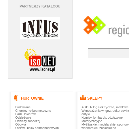
PARTNERZY KATALOGU
HURTOWNIE
SKLEPY
Budowlane
AGD, RTV, elektryczne, meblowe
Chemiczno-kosmetyczne
Wyposażenia wnętrz, dekoracyjn
Farb i lakierów
antyki
Odzieżowe
Komisy, lombardy, odzieżowe
Odzieży roboczej
Motoryzacyjne
Obuwia
Myśliwskie, modelarskie, sportow
Olejów i paliw samochodowych
wędkarskie, zoologiczne