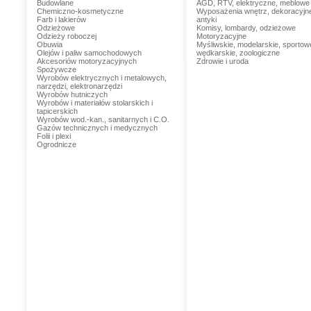
Budowlane
AGD, RTV, elektryczne, meblowe
Chemiczno-kosmetyczne
Wyposażenia wnętrz, dekoracyjn
Farb i lakierów
antyki
Odzieżowe
Komisy, lombardy, odzieżowe
Odzieży roboczej
Motoryzacyjne
Obuwia
Myśliwskie, modelarskie, sportow
Olejów i paliw samochodowych
wędkarskie, zoologiczne
Akcesoriów motoryzacyjnych
Zdrowie i uroda
Spożywcze
Wyrobów elektrycznych i metalowych,
narzędzi, elektronarzędzi
Wyrobów hutniczych
Wyrobów i materiałów stolarskich i
tapicerskich
Wyrobów wod.-kan., sanitarnych i C.O.
Gazów technicznych i medycznych
Folii i plexi
Ogrodnicze