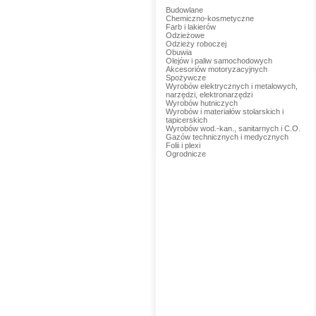
Budowlane
Chemiczno-kosmetyczne
Farb i lakierów
Odzieżowe
Odzieży roboczej
Obuwia
Olejów i paliw samochodowych
Akcesoriów motoryzacyjnych
Spożywcze
Wyrobów elektrycznych i metalowych,
narzędzi, elektronarzędzi
Wyrobów hutniczych
Wyrobów i materiałów stolarskich i
tapicerskich
Wyrobów wod.-kan., sanitarnych i C.O.
Gazów technicznych i medycznych
Folii i plexi
Ogrodnicze