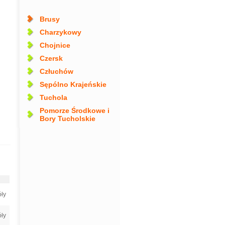
Brusy
Charzykowy
Chojnice
Czersk
Człuchów
Sępólno Krajeńskie
Tuchola
Pomorze Środkowe i
Bory Tucholskie
ły
ły