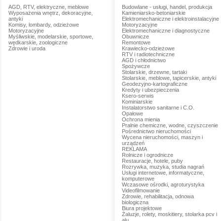
AGD, RTV, elektryczne, meblowe
Budowlane - usługi, handel, produkcja
Wyposażenia wnętrz, dekoracyjne,
Kamieniarsko-betoniarskie
antyki
Elektromechaniczne i elektroinstalacyjne
Komisy, lombardy, odzieżowe
Motoryzacyjne
Motoryzacyjne
Elektromechaniczne i diagnostyczne
Myśliwskie, modelarskie, sportowe,
Obuwnicze
wędkarskie, zoologiczne
Remontowe
Zdrowie i uroda
Krawiecko-odzieżowe
RTV i radiotechniczne
AGD i chłodnictwo
Spożywcze
Stolarskie, drzewne, tartaki
Stolarskie, meblowe, tapicerskie, antyki
Geodezyjno-kartograficzne
Kredyty i ubezpieczenia
Ksero-serwis
Kominiarskie
Instalatorstwo sanitarne i C.O.
Opałowe
Ochrona mienia
Pralnie chemiczne, wodne, czyszczenie
Pośrednictwo nieruchomości
Wycena nieruchomości, maszyn i
urządzeń
REKLAMA
Rolnicze i ogrodnicze
Restauracje, hotele, puby
Rozrywka, muzyka, studia nagrań
Usługi internetowe, informatyczne,
komputerowe
Wczasowe ośrodki, agroturystyka
Videofilmowanie
Zdrowie, rehabilitacja, odnowa
biologiczna
Biura projektowe
Żaluzje, rolety, moskitiery, stolarka pcv i
alu