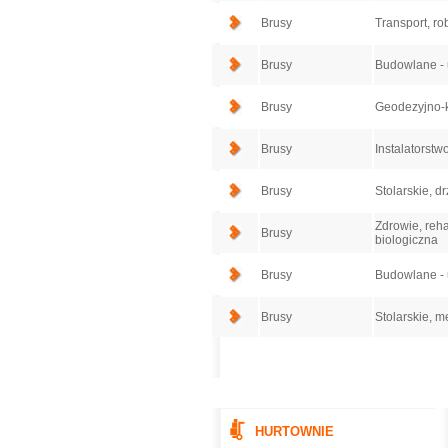
Brusy
Transport, ro
Brusy
Budowlane - u
Brusy
Geodezyjno-k
Brusy
Instalatorstwo
Brusy
Stolarskie, dr
Zdrowie, reha
Brusy
biologiczna
Brusy
Budowlane - u
Brusy
Stolarskie, m
HURTOWNIE