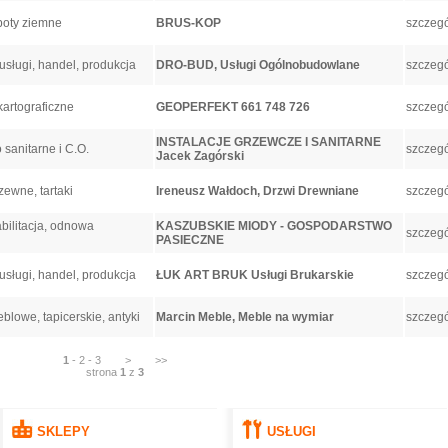
boty ziemne
BRUS-KOP
szczegó
sługi, handel, produkcja
DRO-BUD, Usługi Ogólnobudowlane
szczegó
artograficzne
GEOPERFEKT 661 748 726
szczegó
INSTALACJE GRZEWCZE I SANITARNE
 sanitarne i C.O.
szczegó
Jacek Zagórski
zewne, tartaki
Ireneusz Wałdoch, Drzwi Drewniane
szczegó
bilitacja, odnowa
KASZUBSKIE MIODY - GOSPODARSTWO
szczegó
PASIECZNE
sługi, handel, produkcja
ŁUK ART BRUK Usługi Brukarskie
szczegó
eblowe, tapicerskie, antyki
Marcin Meble, Meble na wymiar
szczegó
1
-
2
-
3
>
>>
strona
1
z
3
SKLEPY
USŁUGI