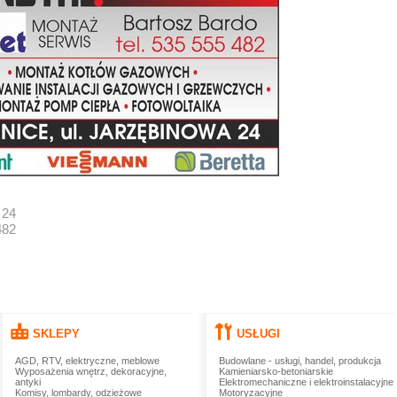
 24
482
SKLEPY
USŁUGI
AGD, RTV, elektryczne, meblowe
Budowlane - usługi, handel, produkcja
Wyposażenia wnętrz, dekoracyjne,
Kamieniarsko-betoniarskie
antyki
Elektromechaniczne i elektroinstalacyjne
Komisy, lombardy, odzieżowe
Motoryzacyjne