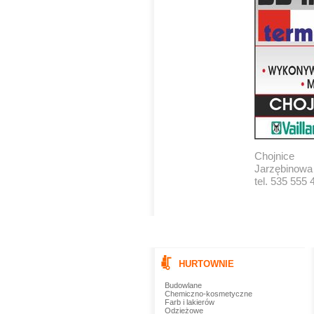
Chojnice
Jarzębinowa
tel. 535 555 
HURTOWNIE
Budowlane
Chemiczno-kosmetyczne
Farb i lakierów
Odzieżowe