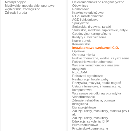
Motoryzacyjne
Elektromechaniczne i diagnostyczne
Myśliwskie, modelarskie, sportowe,
Obuwnicze
wędkarskie, zoologiczne
Remontowe
Zdrowie i uroda
Krawiecko-odzieżowe
RTV i radiotechniczne
AGD i chłodnictwo
Spożywcze
Stolarskie, drzewne, tartaki
Stolarskie, meblowe, tapicerskie, antyki
Geodezyjno-kartograficzne
Kredyty i ubezpieczenia
Ksero-serwis
Kominiarskie
Instalatorstwo sanitarne i C.O.
Opałowe
Ochrona mienia
Pralnie chemiczne, wodne, czyszczenie
Pośrednictwo nieruchomości
Wycena nieruchomości, maszyn i
urządzeń
REKLAMA
Rolnicze i ogrodnicze
Restauracje, hotele, puby
Rozrywka, muzyka, studia nagrań
Usługi internetowe, informatyczne,
komputerowe
Wczasowe ośrodki, agroturystyka
Videofilmowanie
Zdrowie, rehabilitacja, odnowa
biologiczna
Biura projektowe
Żaluzje, rolety, moskitiery, stolarka pcv i
alu
Żaluzje, rolety, moskitiery
Edukacja, szkolenia, BHP
Biura rachunkowe
Fryzjersko-kosmetyczne