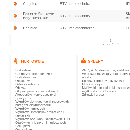
Chojnice
RTV i radiotechniczne
IT
Pomorze Środkowe i
SM
RTV i radiotechniczne
Bory Tucholskie
Mo
Chojnice
RTV i radiotechniczne
TE
1
strona
1
z
1
HURTOWNIE
SKLEPY
Budowlane
AGD, RTV, elektryczne, meblowe
Chemiczno-kosmetyczne
Wyposażenia wnętrz, dekoracyjn
Farb i lakierów
antyki
Odzieżowe
Komisy, lombardy, odzieżowe
Odzieży roboczej
Motoryzacyjne
Obuwia
Myśliwskie, modelarskie, sportow
Olejów i paliw samochodowych
wędkarskie, zoologiczne
Akcesoriów motoryzacyjnych
Zdrowie i uroda
Spożywcze
Wyrobów elektrycznych i metalowych,
narzędzi, elektronarzędzi
Wyrobów hutniczych
Wyrobów i materiałów stolarskich i
tapicerskich
Wyrobów wod.-kan., sanitarnych i C.O.
Gazów technicznych i medycznych
Folii i plexi
Ogrodnicze