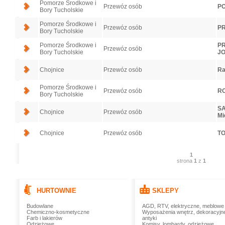
Pomorze Środkowe i
Przewóz osób
PO
Bory Tucholskie
Pomorze Środkowe i
Przewóz osób
PR
Bory Tucholskie
Pomorze Środkowe i
PR
Przewóz osób
Bory Tucholskie
J
Chojnice
Przewóz osób
Ra
Pomorze Środkowe i
Przewóz osób
RO
Bory Tucholskie
SA
Chojnice
Przewóz osób
Mi
Chojnice
Przewóz osób
TO
1
strona
1
z
1
HURTOWNIE
SKLEPY
Budowlane
AGD, RTV, elektryczne, meblowe
Chemiczno-kosmetyczne
Wyposażenia wnętrz, dekoracyjn
Farb i lakierów
antyki
Odzieżowe
Komisy, lombardy, odzieżowe