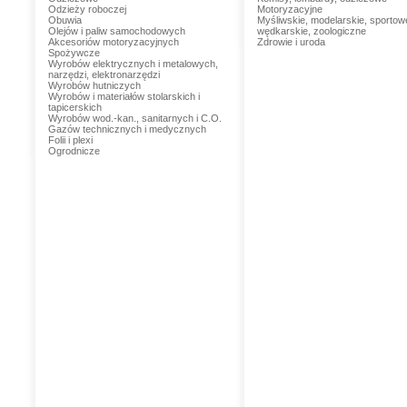
Odzieży roboczej
Motoryzacyjne
Obuwia
Myśliwskie, modelarskie, sportow
Olejów i paliw samochodowych
wędkarskie, zoologiczne
Akcesoriów motoryzacyjnych
Zdrowie i uroda
Spożywcze
Wyrobów elektrycznych i metalowych,
narzędzi, elektronarzędzi
Wyrobów hutniczych
Wyrobów i materiałów stolarskich i
tapicerskich
Wyrobów wod.-kan., sanitarnych i C.O.
Gazów technicznych i medycznych
Folii i plexi
Ogrodnicze