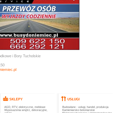
dkowe i Bory Tucholskie
150
iemiec.pl
SKLEPY
USŁUGI
AGD, RTV, elektryczne, meblowe
Budowlane - usługi, handel, produkcja
Wyposażenia wnętrz, dekoracyjne,
Kamieniarsko-betoniarskie