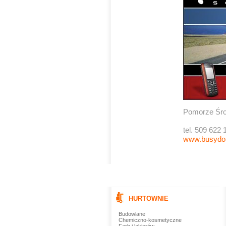
Pomorze Śro
tel. 509 622 
www.busydon
HURTOWNIE
Budowlane
Chemiczno-kosmetyczne