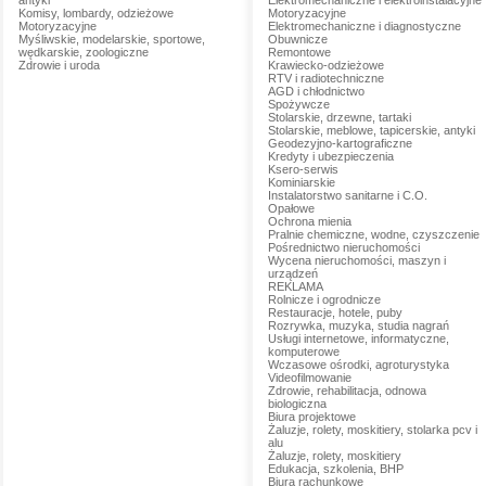
antyki
Elektromechaniczne i elektroinstalacyjne
Komisy, lombardy, odzieżowe
Motoryzacyjne
Motoryzacyjne
Elektromechaniczne i diagnostyczne
Myśliwskie, modelarskie, sportowe,
Obuwnicze
wędkarskie, zoologiczne
Remontowe
Zdrowie i uroda
Krawiecko-odzieżowe
RTV i radiotechniczne
AGD i chłodnictwo
Spożywcze
Stolarskie, drzewne, tartaki
Stolarskie, meblowe, tapicerskie, antyki
Geodezyjno-kartograficzne
Kredyty i ubezpieczenia
Ksero-serwis
Kominiarskie
Instalatorstwo sanitarne i C.O.
Opałowe
Ochrona mienia
Pralnie chemiczne, wodne, czyszczenie
Pośrednictwo nieruchomości
Wycena nieruchomości, maszyn i
urządzeń
REKLAMA
Rolnicze i ogrodnicze
Restauracje, hotele, puby
Rozrywka, muzyka, studia nagrań
Usługi internetowe, informatyczne,
komputerowe
Wczasowe ośrodki, agroturystyka
Videofilmowanie
Zdrowie, rehabilitacja, odnowa
biologiczna
Biura projektowe
Żaluzje, rolety, moskitiery, stolarka pcv i
alu
Żaluzje, rolety, moskitiery
Edukacja, szkolenia, BHP
Biura rachunkowe