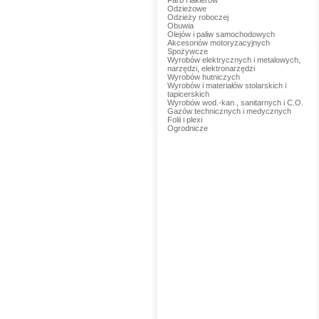
Farb i lakierów
Odzieżowe
Odzieży roboczej
Obuwia
Olejów i paliw samochodowych
Akcesoriów motoryzacyjnych
Spożywcze
Wyrobów elektrycznych i metalowych,
narzędzi, elektronarzędzi
Wyrobów hutniczych
Wyrobów i materiałów stolarskich i
tapicerskich
Wyrobów wod.-kan., sanitarnych i C.O.
Gazów technicznych i medycznych
Folii i plexi
Ogrodnicze