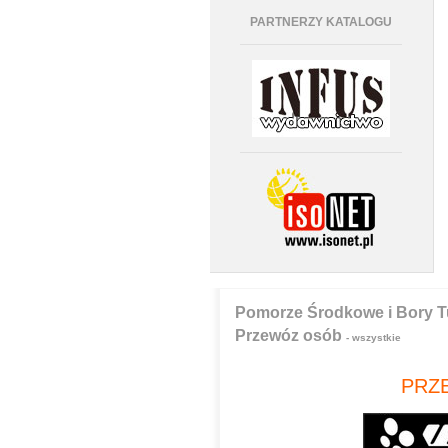
PARTNERZY KATALOGU
Pomorze Środkowe i Bory T
Przewóz osób
- wszystkie
PRZ