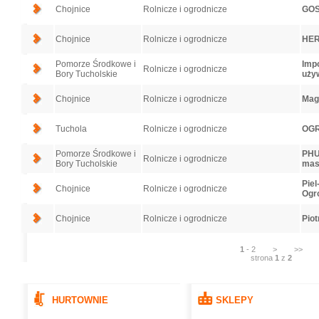
Chojnice
Rolnicze i ogrodnicze
GOS
Chojnice
Rolnicze i ogrodnicze
HER
Pomorze Środkowe i
Impo
Rolnicze i ogrodnicze
Bory Tucholskie
uży
Chojnice
Rolnicze i ogrodnicze
Magi
Tuchola
Rolnicze i ogrodnicze
OGR
Pomorze Środkowe i
PHU
Rolnicze i ogrodnicze
Bory Tucholskie
mas
Piel
Chojnice
Rolnicze i ogrodnicze
Ogr
Chojnice
Rolnicze i ogrodnicze
Piot
1
-
2
>
>>
strona
1
z
2
HURTOWNIE
SKLEPY