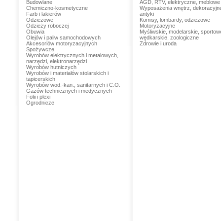
Budowlane
AGD, RTV, elektryczne, meblowe
Chemiczno-kosmetyczne
Wyposażenia wnętrz, dekoracyjn
Farb i lakierów
antyki
Odzieżowe
Komisy, lombardy, odzieżowe
Odzieży roboczej
Motoryzacyjne
Obuwia
Myśliwskie, modelarskie, sportow
Olejów i paliw samochodowych
wędkarskie, zoologiczne
Akcesoriów motoryzacyjnych
Zdrowie i uroda
Spożywcze
Wyrobów elektrycznych i metalowych,
narzędzi, elektronarzędzi
Wyrobów hutniczych
Wyrobów i materiałów stolarskich i
tapicerskich
Wyrobów wod.-kan., sanitarnych i C.O.
Gazów technicznych i medycznych
Folii i plexi
Ogrodnicze