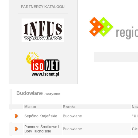
PARTNERZY KATALOGU
Budowlane
- wszystkie
Miasto
Branża
Naz
Sępólno Krajeńskie
Budowlane
"U 
Pomorze Środkowe i
Budowlane
Cie
Bory Tucholskie