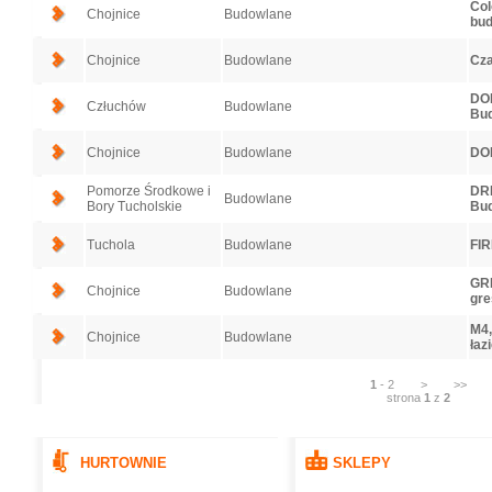
Col
Chojnice
Budowlane
bud
Chojnice
Budowlane
Cza
DOM
Człuchów
Budowlane
Bu
Chojnice
Budowlane
DO
Pomorze Środkowe i
DRE
Budowlane
Bory Tucholskie
Bu
Tuchola
Budowlane
FIR
GRE
Chojnice
Budowlane
gre
M4,
Chojnice
Budowlane
łaz
1
-
2
>
>>
strona
1
z
2
HURTOWNIE
SKLEPY