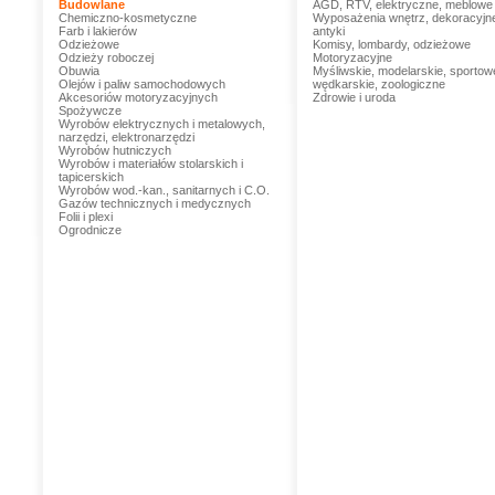
Budowlane
AGD, RTV, elektryczne, meblowe
Chemiczno-kosmetyczne
Wyposażenia wnętrz, dekoracyjn
Farb i lakierów
antyki
Odzieżowe
Komisy, lombardy, odzieżowe
Odzieży roboczej
Motoryzacyjne
Obuwia
Myśliwskie, modelarskie, sportow
Olejów i paliw samochodowych
wędkarskie, zoologiczne
Akcesoriów motoryzacyjnych
Zdrowie i uroda
Spożywcze
Wyrobów elektrycznych i metalowych,
narzędzi, elektronarzędzi
Wyrobów hutniczych
Wyrobów i materiałów stolarskich i
tapicerskich
Wyrobów wod.-kan., sanitarnych i C.O.
Gazów technicznych i medycznych
Folii i plexi
Ogrodnicze