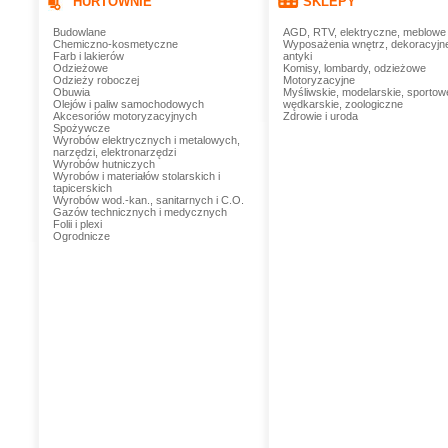
HURTOWNIE
SKLEPY
Budowlane
AGD, RTV, elektryczne, meblowe
Chemiczno-kosmetyczne
Wyposażenia wnętrz, dekoracyjn
Farb i lakierów
antyki
Odzieżowe
Komisy, lombardy, odzieżowe
Odzieży roboczej
Motoryzacyjne
Obuwia
Myśliwskie, modelarskie, sportow
Olejów i paliw samochodowych
wędkarskie, zoologiczne
Akcesoriów motoryzacyjnych
Zdrowie i uroda
Spożywcze
Wyrobów elektrycznych i metalowych,
narzędzi, elektronarzędzi
Wyrobów hutniczych
Wyrobów i materiałów stolarskich i
tapicerskich
Wyrobów wod.-kan., sanitarnych i C.O.
Gazów technicznych i medycznych
Folii i plexi
Ogrodnicze