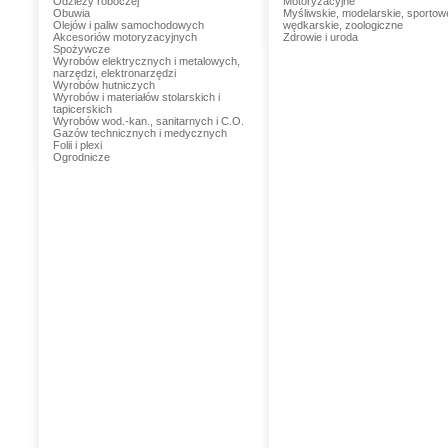
Odzieży roboczej
Motoryzacyjne
Obuwia
Myśliwskie, modelarskie, sportow
Olejów i paliw samochodowych
wędkarskie, zoologiczne
Akcesoriów motoryzacyjnych
Zdrowie i uroda
Spożywcze
Wyrobów elektrycznych i metalowych,
narzędzi, elektronarzędzi
Wyrobów hutniczych
Wyrobów i materiałów stolarskich i
tapicerskich
Wyrobów wod.-kan., sanitarnych i C.O.
Gazów technicznych i medycznych
Folii i plexi
Ogrodnicze