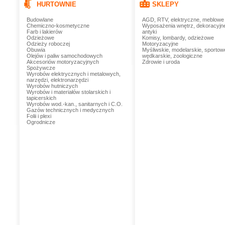
HURTOWNIE
SKLEPY
Budowlane
AGD, RTV, elektryczne, meblowe
Chemiczno-kosmetyczne
Wyposażenia wnętrz, dekoracyjn
Farb i lakierów
antyki
Odzieżowe
Komisy, lombardy, odzieżowe
Odzieży roboczej
Motoryzacyjne
Obuwia
Myśliwskie, modelarskie, sportow
Olejów i paliw samochodowych
wędkarskie, zoologiczne
Akcesoriów motoryzacyjnych
Zdrowie i uroda
Spożywcze
Wyrobów elektrycznych i metalowych,
narzędzi, elektronarzędzi
Wyrobów hutniczych
Wyrobów i materiałów stolarskich i
tapicerskich
Wyrobów wod.-kan., sanitarnych i C.O.
Gazów technicznych i medycznych
Folii i plexi
Ogrodnicze