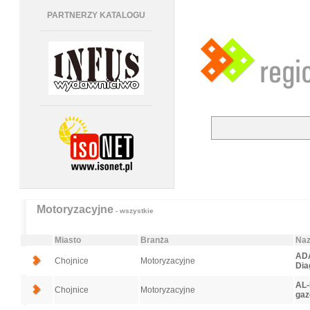
PARTNERZY KATALOGU
Motoryzacyjne
- wszystkie
Miasto
Branża
Naz
ADA
Chojnice
Motoryzacyjne
Dia
AL-
Chojnice
Motoryzacyjne
gaz