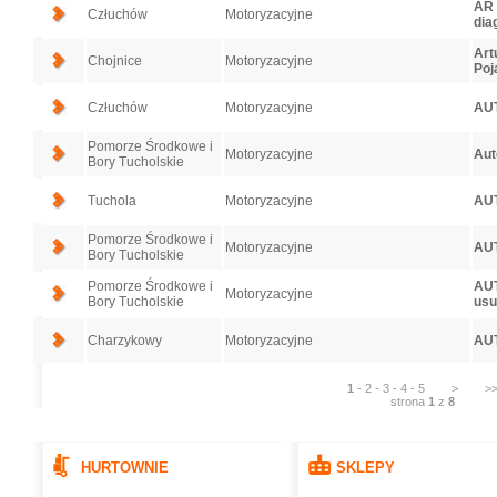
AR 
Człuchów
Motoryzacyjne
dia
Art
Chojnice
Motoryzacyjne
Poj
Człuchów
Motoryzacyjne
AU
Pomorze Środkowe i
Motoryzacyjne
Aut
Bory Tucholskie
Tuchola
Motoryzacyjne
AU
Pomorze Środkowe i
Motoryzacyjne
AU
Bory Tucholskie
Pomorze Środkowe i
AU
Motoryzacyjne
Bory Tucholskie
usu
Charzykowy
Motoryzacyjne
AUT
1
-
2
-
3
-
4
-
5
>
>
strona
1
z
8
HURTOWNIE
SKLEPY