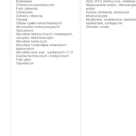
Budowlane
AGD, RTV, elektryczne, meblowe
Chemiczno-kosmetyczne
Wyposażenia wnętrz, dekoracyjn
Farb i lakierów
antyki
Odzieżowe
Komisy, lombardy, odzieżowe
Odzieży roboczej
Motoryzacyjne
Obuwia
Myśliwskie, modelarskie, sportow
Olejów i paliw samochodowych
wędkarskie, zoologiczne
Akcesoriów motoryzacyjnych
Zdrowie i uroda
Spożywcze
Wyrobów elektrycznych i metalowych,
narzędzi, elektronarzędzi
Wyrobów hutniczych
Wyrobów i materiałów stolarskich i
tapicerskich
Wyrobów wod.-kan., sanitarnych i C.O.
Gazów technicznych i medycznych
Folii i plexi
Ogrodnicze