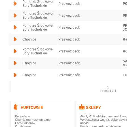
Pomorze Środkowe i
Przewóz osób
PO
Bory Tucholskie
Pomorze Środkowe i
Przewóz osób
PR
Bory Tucholskie
Pomorze Środkowe i
PR
Przewóz osób
Bory Tucholskie
J
Chojnice
Przewóz osób
Ra
Pomorze Środkowe i
Przewóz osób
RO
Bory Tucholskie
SA
Chojnice
Przewóz osób
Mi
Chojnice
Przewóz osób
TO
1
strona
1
z
1
HURTOWNIE
SKLEPY
Budowlane
AGD, RTV, elektryczne, meblowe
Chemiczno-kosmetyczne
Wyposażenia wnętrz, dekoracyjn
Farb i lakierów
antyki
Odzieżowe
Komisy, lombardy, odzieżowe