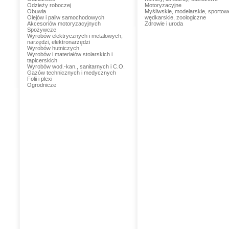
Odzieży roboczej
Motoryzacyjne
Obuwia
Myśliwskie, modelarskie, sportow
Olejów i paliw samochodowych
wędkarskie, zoologiczne
Akcesoriów motoryzacyjnych
Zdrowie i uroda
Spożywcze
Wyrobów elektrycznych i metalowych,
narzędzi, elektronarzędzi
Wyrobów hutniczych
Wyrobów i materiałów stolarskich i
tapicerskich
Wyrobów wod.-kan., sanitarnych i C.O.
Gazów technicznych i medycznych
Folii i plexi
Ogrodnicze