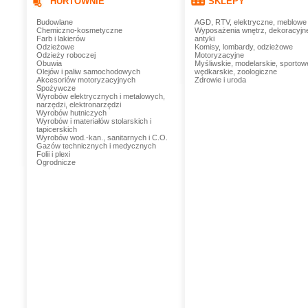
HURTOWNIE
SKLEPY
Budowlane
AGD, RTV, elektryczne, meblowe
Chemiczno-kosmetyczne
Wyposażenia wnętrz, dekoracyjn
Farb i lakierów
antyki
Odzieżowe
Komisy, lombardy, odzieżowe
Odzieży roboczej
Motoryzacyjne
Obuwia
Myśliwskie, modelarskie, sportow
Olejów i paliw samochodowych
wędkarskie, zoologiczne
Akcesoriów motoryzacyjnych
Zdrowie i uroda
Spożywcze
Wyrobów elektrycznych i metalowych,
narzędzi, elektronarzędzi
Wyrobów hutniczych
Wyrobów i materiałów stolarskich i
tapicerskich
Wyrobów wod.-kan., sanitarnych i C.O.
Gazów technicznych i medycznych
Folii i plexi
Ogrodnicze