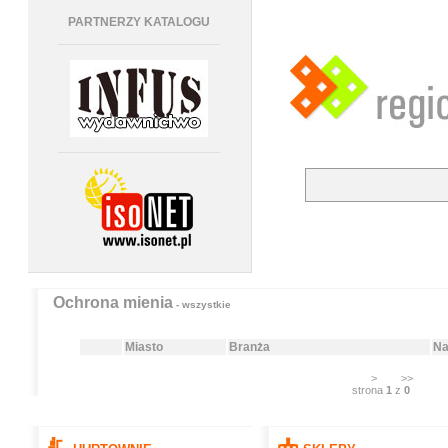
PARTNERZY KATALOGU
Ochrona mienia
- wszystkie
Miasto
Branża
Na
>
>>
strona
1
z
0