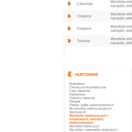
Wyrobów elek
Człuchów
narzędzi, ele
Wyrobów elek
Chojnice
narzędzi, ele
Wyrobów elek
Chojnice
narzędzi, ele
Wyrobów elek
Tuchola
narzędzi, ele
HURTOWNIE
Budowlane
Chemiczno-kosmetyczne
Farb i lakierów
Odzieżowe
Odzieży roboczej
Obuwia
Olejów i paliw samochodowych
Akcesoriów motoryzacyjnych
Spożywcze
Wyrobów elektrycznych i
metalowych, narzędzi,
elektronarzędzi
Wyrobów hutniczych
Wyrobów i materiałów stolarskich i