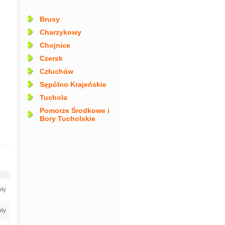
Brusy
Charzykowy
Chojnice
Czersk
Człuchów
Sępólno Krajeńskie
Tuchola
Pomorze Środkowe i
Bory Tucholskie
ły
ły