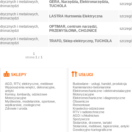
trycznych i metalowych,
GERA, Narzędzia, Elektronarzędzia,
szczegó
ktronarzędzi
TUCHOLA
trycznych i metalowych,
LASTRA Hurtownia Elektryczna
szczegó
ktronarzędzi
trycznych i metalowych,
OPTIMAR, centrum narzędzi,
szczegó
ktronarzędzi
PRZEMYSŁOWA, CHOJNICE
trycznych i metalowych,
TRAFO, Sklep elektryczny, TUCHOLA
szczegó
ktronarzędzi
1
strona
1
z
1
SKLEPY
USŁUGI
AGD, RTV, elektryczne, meblowe
Budowlane - usługi, handel, produkcja
Wyposażenia wnętrz, dekoracyjne,
Kamieniarsko-betoniarskie
antyki
Elektromechaniczne i elektroinstalacyjne
Komisy, lombardy, odzieżowe
Motoryzacyjne
Motoryzacyjne
Elektromechaniczne i diagnostyczne
Myśliwskie, modelarskie, sportowe,
Obuwnicze
wędkarskie, zoologiczne
Remontowe
Zdrowie i uroda
Krawiecko-odzieżowe
RTV i radiotechniczne
AGD i chłodnictwo
Spożywcze
Stolarskie, drzewne, tartaki
Stolarskie, meblowe, tapicerskie, antyki
Geodezyjno-kartograficzne