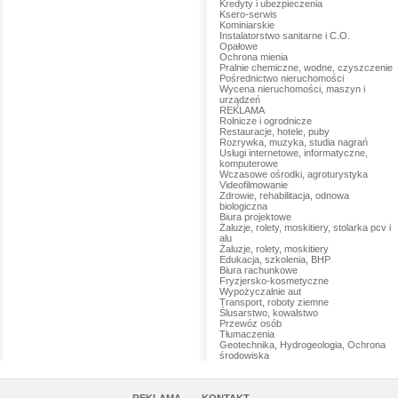
Kredyty i ubezpieczenia
Ksero-serwis
Kominiarskie
Instalatorstwo sanitarne i C.O.
Opałowe
Ochrona mienia
Pralnie chemiczne, wodne, czyszczenie
Pośrednictwo nieruchomości
Wycena nieruchomości, maszyn i
urządzeń
REKLAMA
Rolnicze i ogrodnicze
Restauracje, hotele, puby
Rozrywka, muzyka, studia nagrań
Usługi internetowe, informatyczne,
komputerowe
Wczasowe ośrodki, agroturystyka
Videofilmowanie
Zdrowie, rehabilitacja, odnowa
biologiczna
Biura projektowe
Żaluzje, rolety, moskitiery, stolarka pcv i
alu
Żaluzje, rolety, moskitiery
Edukacja, szkolenia, BHP
Biura rachunkowe
Fryzjersko-kosmetyczne
Wypożyczalnie aut
Transport, roboty ziemne
Ślusarstwo, kowalstwo
Przewóz osób
Tłumaczenia
Geotechnika, Hydrogeologia, Ochrona
środowiska