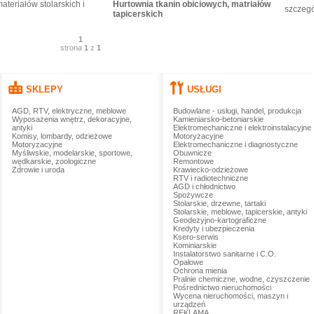
teriałów stolarskich i
Hurtownia tkanin obiciowych, matriałów
szczegó
tapicerskich
1
strona
1
z
1
SKLEPY
USŁUGI
AGD, RTV, elektryczne, meblowe
Budowlane - usługi, handel, produkcja
Wyposażenia wnętrz, dekoracyjne,
Kamieniarsko-betoniarskie
antyki
Elektromechaniczne i elektroinstalacyjne
Komisy, lombardy, odzieżowe
Motoryzacyjne
Motoryzacyjne
Elektromechaniczne i diagnostyczne
Myśliwskie, modelarskie, sportowe,
Obuwnicze
wędkarskie, zoologiczne
Remontowe
Zdrowie i uroda
Krawiecko-odzieżowe
RTV i radiotechniczne
AGD i chłodnictwo
Spożywcze
Stolarskie, drzewne, tartaki
Stolarskie, meblowe, tapicerskie, antyki
Geodezyjno-kartograficzne
Kredyty i ubezpieczenia
Ksero-serwis
Kominiarskie
Instalatorstwo sanitarne i C.O.
Opałowe
Ochrona mienia
Pralnie chemiczne, wodne, czyszczenie
Pośrednictwo nieruchomości
Wycena nieruchomości, maszyn i
urządzeń
REKLAMA