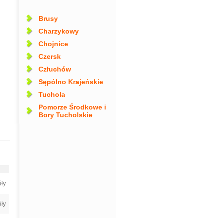
Brusy
Charzykowy
Chojnice
Czersk
Człuchów
Sępólno Krajeńskie
Tuchola
Pomorze Środkowe i
Bory Tucholskie
ły
ły