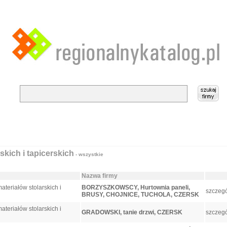
skich i tapicerskich
- wszystkie
Nazwa firmy
teriałów stolarskich i
BORZYSZKOWSCY, Hurtownia paneli,
szczegó
BRUSY, CHOJNICE, TUCHOLA, CZERSK
teriałów stolarskich i
GRADOWSKI, tanie drzwi, CZERSK
szczegó