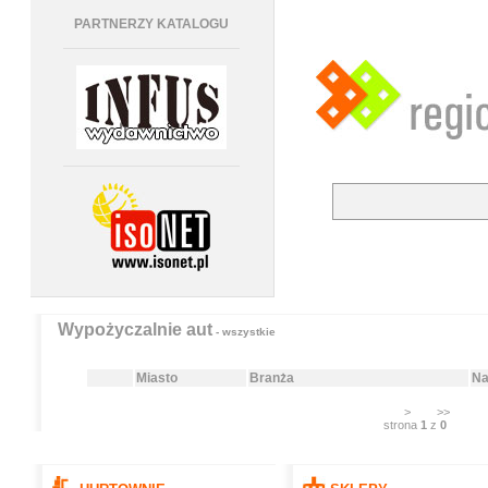
PARTNERZY KATALOGU
Wypożyczalnie aut
- wszystkie
Miasto
Branża
Na
>
>>
strona
1
z
0