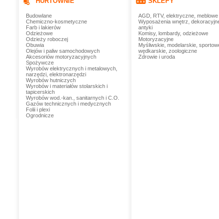
HURTOWNIE
SKLEPY
Budowlane
AGD, RTV, elektryczne, meblowe
Chemiczno-kosmetyczne
Wyposażenia wnętrz, dekoracyjn
Farb i lakierów
antyki
Odzieżowe
Komisy, lombardy, odzieżowe
Odzieży roboczej
Motoryzacyjne
Obuwia
Myśliwskie, modelarskie, sportow
Olejów i paliw samochodowych
wędkarskie, zoologiczne
Akcesoriów motoryzacyjnych
Zdrowie i uroda
Spożywcze
Wyrobów elektrycznych i metalowych,
narzędzi, elektronarzędzi
Wyrobów hutniczych
Wyrobów i materiałów stolarskich i
tapicerskich
Wyrobów wod.-kan., sanitarnych i C.O.
Gazów technicznych i medycznych
Folii i plexi
Ogrodnicze