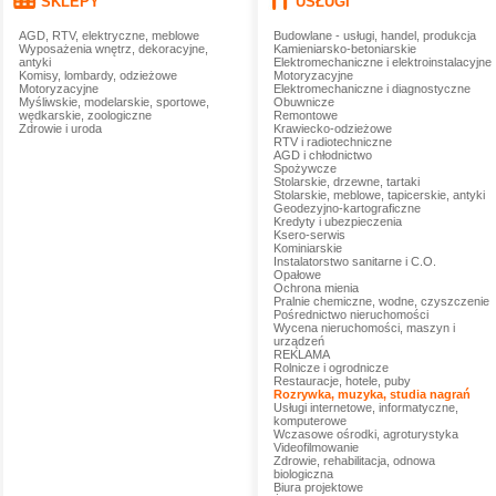
SKLEPY
USŁUGI
AGD, RTV, elektryczne, meblowe
Budowlane - usługi, handel, produkcja
Wyposażenia wnętrz, dekoracyjne,
Kamieniarsko-betoniarskie
antyki
Elektromechaniczne i elektroinstalacyjne
Komisy, lombardy, odzieżowe
Motoryzacyjne
Motoryzacyjne
Elektromechaniczne i diagnostyczne
Myśliwskie, modelarskie, sportowe,
Obuwnicze
wędkarskie, zoologiczne
Remontowe
Zdrowie i uroda
Krawiecko-odzieżowe
RTV i radiotechniczne
AGD i chłodnictwo
Spożywcze
Stolarskie, drzewne, tartaki
Stolarskie, meblowe, tapicerskie, antyki
Geodezyjno-kartograficzne
Kredyty i ubezpieczenia
Ksero-serwis
Kominiarskie
Instalatorstwo sanitarne i C.O.
Opałowe
Ochrona mienia
Pralnie chemiczne, wodne, czyszczenie
Pośrednictwo nieruchomości
Wycena nieruchomości, maszyn i
urządzeń
REKLAMA
Rolnicze i ogrodnicze
Restauracje, hotele, puby
Rozrywka, muzyka, studia nagrań
Usługi internetowe, informatyczne,
komputerowe
Wczasowe ośrodki, agroturystyka
Videofilmowanie
Zdrowie, rehabilitacja, odnowa
biologiczna
Biura projektowe