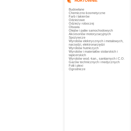
HURTOWNIE
Budowlane
Chemiczno-kosmetyczne
Farb i lakierów
Odzieżowe
Odzieży roboczej
Obuwia
Olejów i paliw samochodowych
Akcesoriów motoryzacyjnych
Spożywcze
Wyrobów elektrycznych i metalowych,
narzędzi, elektronarzędzi
Wyrobów hutniczych
Wyrobów i materiałów stolarskich i
tapicerskich
Wyrobów wod.-kan., sanitarnych i C.O.
Gazów technicznych i medycznych
Folii i plexi
Ogrodnicze