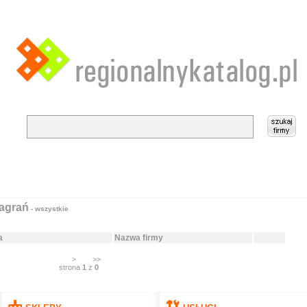
nagrań
- wszystkie
a
Nazwa firmy
>
>>
strona
1
z
0