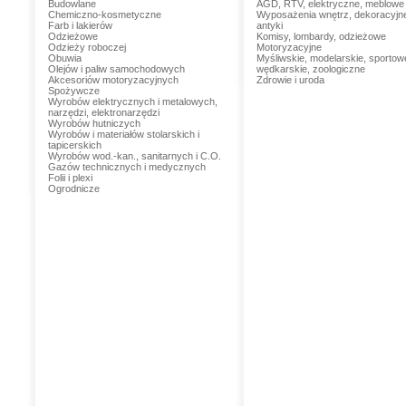
Budowlane
AGD, RTV, elektryczne, meblowe
Chemiczno-kosmetyczne
Wyposażenia wnętrz, dekoracyjn
Farb i lakierów
antyki
Odzieżowe
Komisy, lombardy, odzieżowe
Odzieży roboczej
Motoryzacyjne
Obuwia
Myśliwskie, modelarskie, sportow
Olejów i paliw samochodowych
wędkarskie, zoologiczne
Akcesoriów motoryzacyjnych
Zdrowie i uroda
Spożywcze
Wyrobów elektrycznych i metalowych,
narzędzi, elektronarzędzi
Wyrobów hutniczych
Wyrobów i materiałów stolarskich i
tapicerskich
Wyrobów wod.-kan., sanitarnych i C.O.
Gazów technicznych i medycznych
Folii i plexi
Ogrodnicze