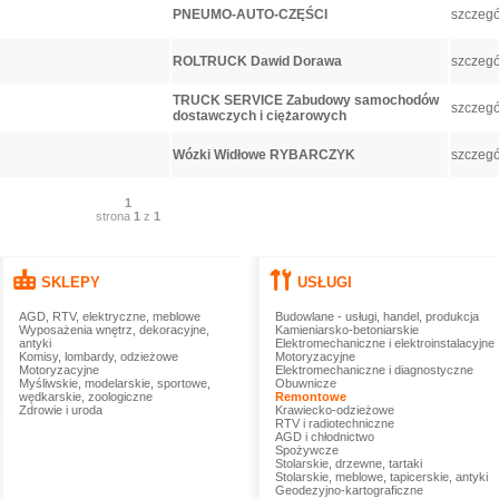
PNEUMO-AUTO-CZĘŚCI
szczegó
ROLTRUCK Dawid Dorawa
szczegó
TRUCK SERVICE Zabudowy samochodów
szczegó
dostawczych i ciężarowych
Wózki Widłowe RYBARCZYK
szczegó
1
strona
1
z
1
SKLEPY
USŁUGI
AGD, RTV, elektryczne, meblowe
Budowlane - usługi, handel, produkcja
Wyposażenia wnętrz, dekoracyjne,
Kamieniarsko-betoniarskie
antyki
Elektromechaniczne i elektroinstalacyjne
Komisy, lombardy, odzieżowe
Motoryzacyjne
Motoryzacyjne
Elektromechaniczne i diagnostyczne
Myśliwskie, modelarskie, sportowe,
Obuwnicze
wędkarskie, zoologiczne
Remontowe
Zdrowie i uroda
Krawiecko-odzieżowe
RTV i radiotechniczne
AGD i chłodnictwo
Spożywcze
Stolarskie, drzewne, tartaki
Stolarskie, meblowe, tapicerskie, antyki
Geodezyjno-kartograficzne