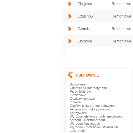
Chojnice
Remontowe
Człuchów
Remontowe
Czersk
Remontowe
Chojnice
Remontowe
HURTOWNIE
Budowlane
Chemiczno-kosmetyczne
Farb i lakierów
Odzieżowe
Odzieży roboczej
Obuwia
Olejów i paliw samochodowych
Akcesoriów motoryzacyjnych
Spożywcze
Wyrobów elektrycznych i metalowych,
narzędzi, elektronarzędzi
Wyrobów hutniczych
Wyrobów i materiałów stolarskich i
tapicerskich