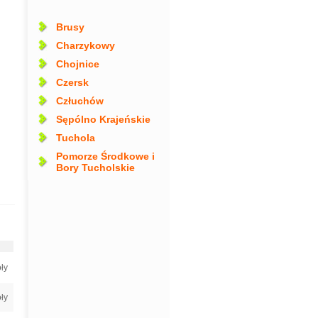
Brusy
Charzykowy
Chojnice
Czersk
Człuchów
Sępólno Krajeńskie
Tuchola
Pomorze Środkowe i
Bory Tucholskie
ły
ły