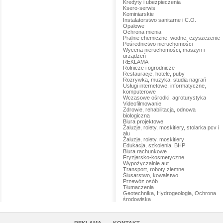
Kredyty i ubezpieczenia
Ksero-serwis
Kominiarskie
Instalatorstwo sanitarne i C.O.
Opałowe
Ochrona mienia
Pralnie chemiczne, wodne, czyszczenie
Pośrednictwo nieruchomości
Wycena nieruchomości, maszyn i
urządzeń
REKLAMA
Rolnicze i ogrodnicze
Restauracje, hotele, puby
Rozrywka, muzyka, studia nagrań
Usługi internetowe, informatyczne,
komputerowe
Wczasowe ośrodki, agroturystyka
Videofilmowanie
Zdrowie, rehabilitacja, odnowa
biologiczna
Biura projektowe
Żaluzje, rolety, moskitiery, stolarka pcv i
alu
Żaluzje, rolety, moskitiery
Edukacja, szkolenia, BHP
Biura rachunkowe
Fryzjersko-kosmetyczne
Wypożyczalnie aut
Transport, roboty ziemne
Ślusarstwo, kowalstwo
Przewóz osób
Tłumaczenia
Geotechnika, Hydrogeologia, Ochrona
środowiska