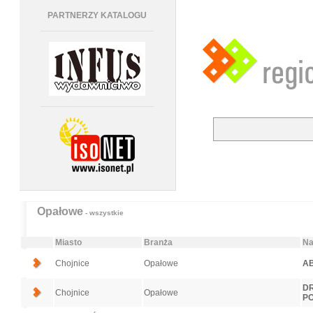
PARTNERZY KATALOGU
Opałowe
- wszystkie
Miasto
Branża
Na
Chojnice
Opałowe
AB
DR
Chojnice
Opałowe
P