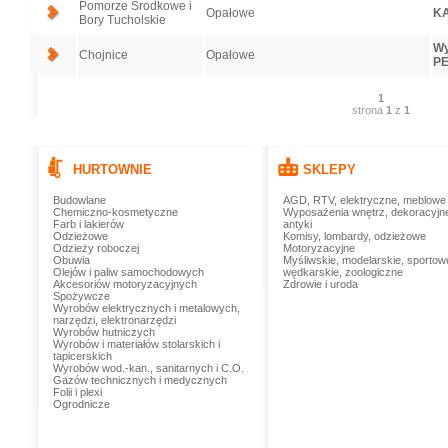
Pomorze Środkowe i
Opałowe
KA
Bory Tucholskie
Wy
Chojnice
Opałowe
PE
1
strona
1
z
1
HURTOWNIE
SKLEPY
Budowlane
AGD, RTV, elektryczne, meblowe
Chemiczno-kosmetyczne
Wyposażenia wnętrz, dekoracyjn
Farb i lakierów
antyki
Odzieżowe
Komisy, lombardy, odzieżowe
Odzieży roboczej
Motoryzacyjne
Obuwia
Myśliwskie, modelarskie, sportow
Olejów i paliw samochodowych
wędkarskie, zoologiczne
Akcesoriów motoryzacyjnych
Zdrowie i uroda
Spożywcze
Wyrobów elektrycznych i metalowych,
narzędzi, elektronarzędzi
Wyrobów hutniczych
Wyrobów i materiałów stolarskich i
tapicerskich
Wyrobów wod.-kan., sanitarnych i C.O.
Gazów technicznych i medycznych
Folii i plexi
Ogrodnicze