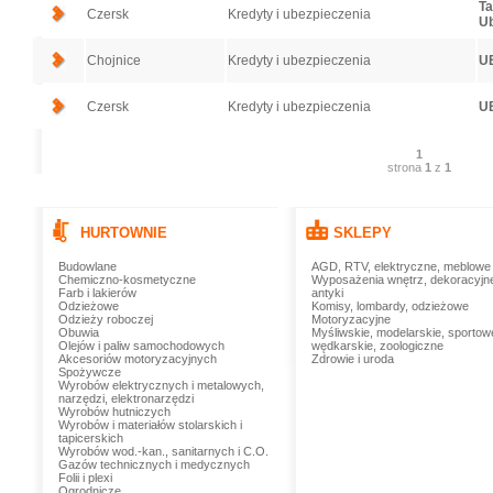
Ta
Czersk
Kredyty i ubezpieczenia
Ub
Chojnice
Kredyty i ubezpieczenia
U
Czersk
Kredyty i ubezpieczenia
U
1
strona
1
z
1
HURTOWNIE
SKLEPY
Budowlane
AGD, RTV, elektryczne, meblowe
Chemiczno-kosmetyczne
Wyposażenia wnętrz, dekoracyjn
Farb i lakierów
antyki
Odzieżowe
Komisy, lombardy, odzieżowe
Odzieży roboczej
Motoryzacyjne
Obuwia
Myśliwskie, modelarskie, sportow
Olejów i paliw samochodowych
wędkarskie, zoologiczne
Akcesoriów motoryzacyjnych
Zdrowie i uroda
Spożywcze
Wyrobów elektrycznych i metalowych,
narzędzi, elektronarzędzi
Wyrobów hutniczych
Wyrobów i materiałów stolarskich i
tapicerskich
Wyrobów wod.-kan., sanitarnych i C.O.
Gazów technicznych i medycznych
Folii i plexi
Ogrodnicze