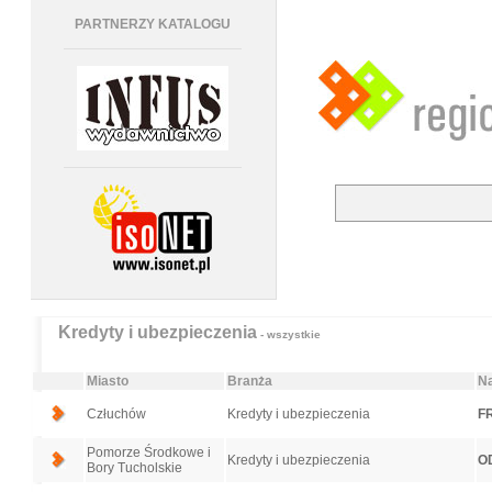
PARTNERZY KATALOGU
Kredyty i ubezpieczenia
- wszystkie
Miasto
Branża
Na
Człuchów
Kredyty i ubezpieczenia
FR
Pomorze Środkowe i
Kredyty i ubezpieczenia
O
Bory Tucholskie