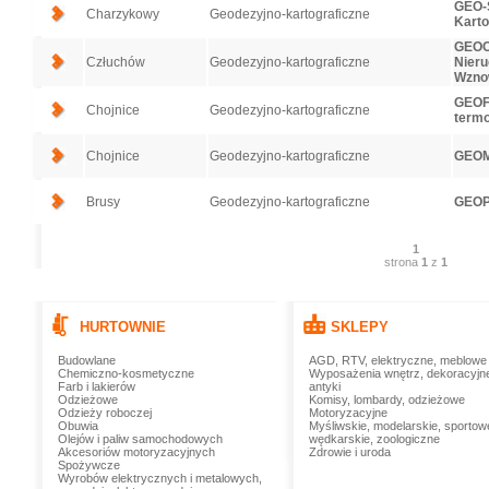
GEO-S
Charzykowy
Geodezyjno-kartograficzne
Karto
GEOC
Człuchów
Geodezyjno-kartograficzne
Nieru
Wznow
GEOF
Chojnice
Geodezyjno-kartograficzne
termo
Chojnice
Geodezyjno-kartograficzne
GEOM
Brusy
Geodezyjno-kartograficzne
GEOP
1
strona
1
z
1
HURTOWNIE
SKLEPY
Budowlane
AGD, RTV, elektryczne, meblowe
Chemiczno-kosmetyczne
Wyposażenia wnętrz, dekoracyjn
Farb i lakierów
antyki
Odzieżowe
Komisy, lombardy, odzieżowe
Odzieży roboczej
Motoryzacyjne
Obuwia
Myśliwskie, modelarskie, sportow
Olejów i paliw samochodowych
wędkarskie, zoologiczne
Akcesoriów motoryzacyjnych
Zdrowie i uroda
Spożywcze
Wyrobów elektrycznych i metalowych,