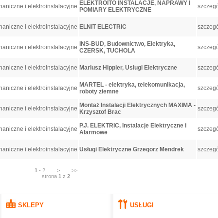
ELEKTROITO INSTALACJE, NAPRAWY I
aniczne i elektroinstalacyjne
szczegó
POMIARY ELEKTRYCZNE
aniczne i elektroinstalacyjne
ELNIT ELECTRIC
szczegó
INS-BUD, Budownictwo, Elektryka,
aniczne i elektroinstalacyjne
szczegó
CZERSK, TUCHOLA
aniczne i elektroinstalacyjne
Mariusz Hippler, Usługi Elektryczne
szczegó
MARTEL - elektryka, telekomunikacja,
aniczne i elektroinstalacyjne
szczegó
roboty ziemne
Montaż Instalacji Elektrycznych MAXIMA -
aniczne i elektroinstalacyjne
szczegó
Krzysztof Brac
P.J. ELEKTRIC, Instalacje Elektryczne i
aniczne i elektroinstalacyjne
szczegó
Alarmowe
aniczne i elektroinstalacyjne
Usługi Elektryczne Grzegorz Mendrek
szczegó
1
-
2
>
>>
strona
1
z
2
SKLEPY
USŁUGI