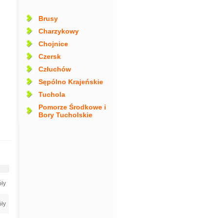
Brusy
Charzykowy
Chojnice
Czersk
Człuchów
Sępólno Krajeńskie
Tuchola
Pomorze Środkowe i
Bory Tucholskie
ły
ły