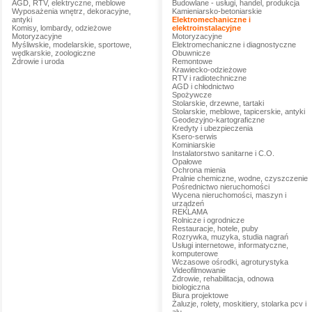
AGD, RTV, elektryczne, meblowe
Budowlane - usługi, handel, produkcja
Wyposażenia wnętrz, dekoracyjne,
Kamieniarsko-betoniarskie
antyki
Elektromechaniczne i
Komisy, lombardy, odzieżowe
elektroinstalacyjne
Motoryzacyjne
Motoryzacyjne
Myśliwskie, modelarskie, sportowe,
Elektromechaniczne i diagnostyczne
wędkarskie, zoologiczne
Obuwnicze
Zdrowie i uroda
Remontowe
Krawiecko-odzieżowe
RTV i radiotechniczne
AGD i chłodnictwo
Spożywcze
Stolarskie, drzewne, tartaki
Stolarskie, meblowe, tapicerskie, antyki
Geodezyjno-kartograficzne
Kredyty i ubezpieczenia
Ksero-serwis
Kominiarskie
Instalatorstwo sanitarne i C.O.
Opałowe
Ochrona mienia
Pralnie chemiczne, wodne, czyszczenie
Pośrednictwo nieruchomości
Wycena nieruchomości, maszyn i
urządzeń
REKLAMA
Rolnicze i ogrodnicze
Restauracje, hotele, puby
Rozrywka, muzyka, studia nagrań
Usługi internetowe, informatyczne,
komputerowe
Wczasowe ośrodki, agroturystyka
Videofilmowanie
Zdrowie, rehabilitacja, odnowa
biologiczna
Biura projektowe
Żaluzje, rolety, moskitiery, stolarka pcv i