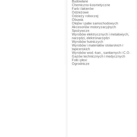
Budowlane
Chemiczno-kosmetyczne
Farb i lakierów
Odzieżowe
Odzieży roboczej
Obuwia
Olejów i paliw samochodowych
Akcesoriów motoryzacyjnych
Spożywcze
Wyrobów elektrycznych i metalowych,
narzędzi, elektronarzędzi
Wyrobów hutniczych
Wyrobów i materiałów stolarskich i
tapicerskich
Wyrobów wod.-kan., sanitarnych i C.O.
Gazów technicznych i medycznych
Folii i plexi
Ogrodnicze