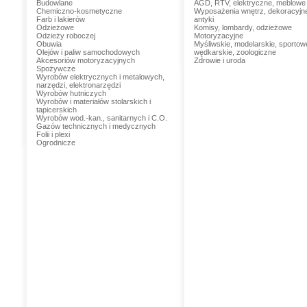
Budowlane
AGD, RTV, elektryczne, meblowe
Chemiczno-kosmetyczne
Wyposażenia wnętrz, dekoracyjn
Farb i lakierów
antyki
Odzieżowe
Komisy, lombardy, odzieżowe
Odzieży roboczej
Motoryzacyjne
Obuwia
Myśliwskie, modelarskie, sportow
Olejów i paliw samochodowych
wędkarskie, zoologiczne
Akcesoriów motoryzacyjnych
Zdrowie i uroda
Spożywcze
Wyrobów elektrycznych i metalowych,
narzędzi, elektronarzędzi
Wyrobów hutniczych
Wyrobów i materiałów stolarskich i
tapicerskich
Wyrobów wod.-kan., sanitarnych i C.O.
Gazów technicznych i medycznych
Folii i plexi
Ogrodnicze