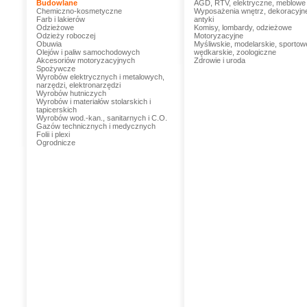
Budowlane
AGD, RTV, elektryczne, meblowe
Chemiczno-kosmetyczne
Wyposażenia wnętrz, dekoracyjn
Farb i lakierów
antyki
Odzieżowe
Komisy, lombardy, odzieżowe
Odzieży roboczej
Motoryzacyjne
Obuwia
Myśliwskie, modelarskie, sportow
Olejów i paliw samochodowych
wędkarskie, zoologiczne
Akcesoriów motoryzacyjnych
Zdrowie i uroda
Spożywcze
Wyrobów elektrycznych i metalowych,
narzędzi, elektronarzędzi
Wyrobów hutniczych
Wyrobów i materiałów stolarskich i
tapicerskich
Wyrobów wod.-kan., sanitarnych i C.O.
Gazów technicznych i medycznych
Folii i plexi
Ogrodnicze