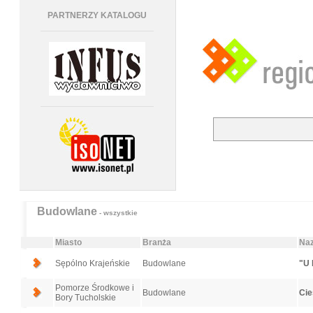
PARTNERZY KATALOGU
Budowlane
- wszystkie
Miasto
Branża
Naz
Sępólno Krajeńskie
Budowlane
"U 
Pomorze Środkowe i
Budowlane
Cie
Bory Tucholskie