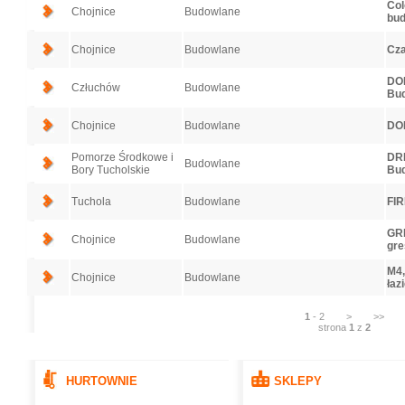
Col
Chojnice
Budowlane
bud
Chojnice
Budowlane
Cza
DOM
Człuchów
Budowlane
Bu
Chojnice
Budowlane
DO
Pomorze Środkowe i
DRE
Budowlane
Bory Tucholskie
Bu
Tuchola
Budowlane
FIR
GRE
Chojnice
Budowlane
gre
M4,
Chojnice
Budowlane
łaz
1
-
2
>
>>
strona
1
z
2
HURTOWNIE
SKLEPY